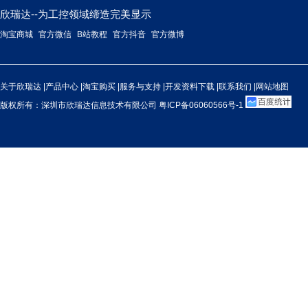
欣瑞达--为工控领域缔造完美显示
淘宝商城
官方微信
B站教程
官方抖音
官方微博
关于欣瑞达
|
产品中心
|
淘宝购买
|
服务与支持
|
开发资料下载
|
联系我们
|
网站地图
版权所有：深圳市欣瑞达信息技术有限公司
粤ICP备06060566号-1